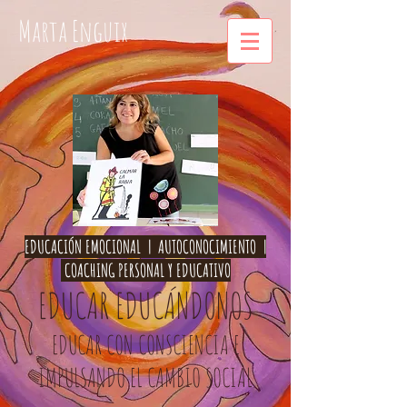
Marta Enguix
EDUCACIÓN EMOCIONAL | AUTOCONOCIMIENTO |
COACHING PERSONAL Y EDUCATIVO
EDUCAR EDUCÁNDONOS
EDUCAR CON CONSCIENCIA E
IMPULSANDO EL CAMBIO SOCIAL