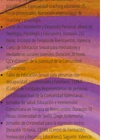
psicológicos. Especialidad coaching educativo. 25
horas presenciales. Asociación internacional de
coaching y psicología.
Curso de Crecimiento y Desarrollo Personal. (Áreas de
Sexología, Psicología y Educación). Duración 232
horas. Instituto de Terapia de Reencuentro. Valencia.
Curso de Educación Sexual para mediadores y
mediadoras sociales juveniles. Duración 20 horas.
CJCV (Consejo de la juventud de la Comunidad
Valenciana).
Taller de Educación Sexual para personas con
discapacidad, profesionales y familiares. CERMI
(Comité de Entidades Representantes de personas
con Discapacidad de la Comunidad Valenciana).
Jornadas de Salud, Educación e Intervención
Comunitaria en Terapia de Reencuentro. Duración 10
Horas. Universidad de Sevilla (Dept. Enfermería).
Jornadas de Creatividad para la expresión motriz.
Duración 10 horas. CEFIRE (Centro de Formación,
Innovación y Recursos Educativos), Sagunto. Valencia.