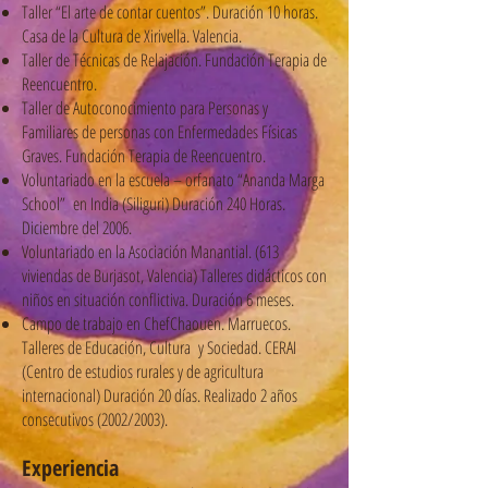
Taller “El arte de contar cuentos”. Duración 10 horas.
Casa de la Cultura de Xirivella. Valencia.
Taller de Técnicas de Relajación. Fundación Terapia de
Reencuentro.
Taller de Autoconocimiento para Personas y
Familiares de personas con Enfermedades Físicas
Graves. Fundación Terapia de Reencuentro.
Voluntariado en la escuela – orfanato “Ananda Marga
School” en India (Siliguri) Duración 240 Horas.
Diciembre del 2006.
Voluntariado en la Asociación Manantial. (613
viviendas de Burjasot, Valencia) Talleres didácticos con
niños en situación conflictiva. Duración 6 meses.
Campo de trabajo en ChefChaouen. Marruecos.
Talleres de Educación, Cultura y Sociedad. CERAI
(Centro de estudios rurales y de agricultura
internacional) Duración 20 días. Realizado 2 años
consecutivos (2002/2003).
Experiencia