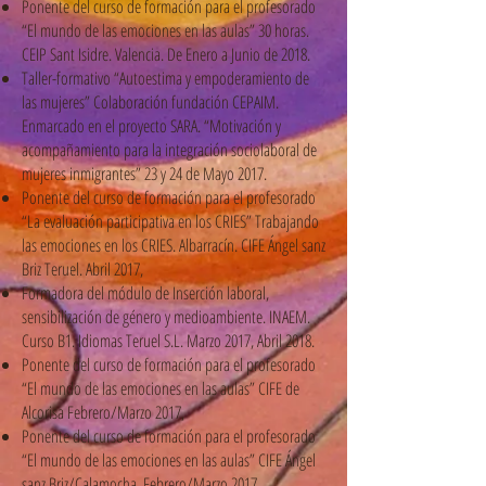
Ponente del curso de formación para el profesorado
“El mundo de las emociones en las aulas” 30 horas.
CEIP Sant Isidre. Valencia. De Enero a Junio de 2018.
Taller-formativo “Autoestima y empoderamiento de
las mujeres” Colaboración fundación CEPAIM.
Enmarcado en el proyecto SARA. “Motivación y
acompañamiento para la integración sociolaboral de
mujeres inmigrantes” 23 y 24 de Mayo 2017.
Ponente del curso de formación para el profesorado
“La evaluación participativa en los CRIES” Trabajando
las emociones en los CRIES. Albarracín. CIFE Ángel sanz
Briz Teruel. Abril 2017,
Formadora del módulo de Inserción laboral,
sensibilización de género y medioambiente. INAEM.
Curso B1. Idiomas Teruel S.L. Marzo 2017, Abril 2018.
Ponente del curso de formación para el profesorado
“El mundo de las emociones en las aulas” CIFE de
Alcorisa Febrero/Marzo 2017,
Ponente del curso de formación para el profesorado
“El mundo de las emociones en las aulas” CIFE Ángel
sanz Briz/Calamocha. Febrero/Marzo 2017,