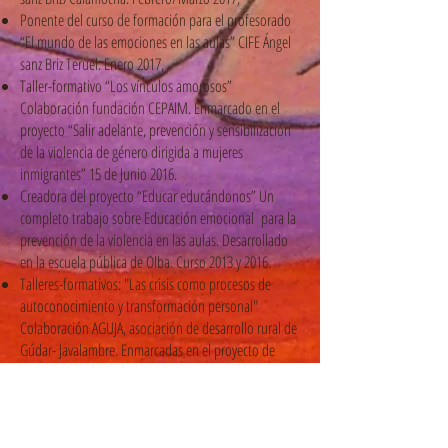
Ponente del curso de formación para el profesorado
“El mundo de las emociones en las aulas” CIFE Ángel
sanz Briz Teruel. Enero 2017,
Taller-formativo “Los vínculos amorosos”
Colaboración fundación CEPAIM. Enmarcado en el
proyecto “Salir adelante, prevención y sensibilización
de la violencia de género dirigida a mujeres
inmigrantes” 15 de Junio 2016.
Creadora del proyecto “Educar educándonos” Un
completo trabajo sobre Educación emocional para la
prevención de la violencia en las aulas. Desarrollado
en la escuela pública de Olba. Curso 2013 y 2016.
Talleres-formativos: "Las crisis como procesos de
autoconocimiento y transformación personal"
Colaboración AGUJA, asociación de desarrollo rural de
Gúdar- Javalambre. Enmarcadas en el proyecto de
Cooperación Intraterritorial CONCILIA: Estrategias
Piloto en Red para impulsar la inserción socio-laboral
y el empoderamiento de la mujer en el medio rural.
Marzo-Junio 2015.