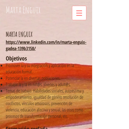
Marta Enguix
MARTA ENGUIX
https://www.linkedin.com/in/marta-enguix-
gadea-139b3158/
Objetivos
Promover la y su integración y aplicación en la
educación formal.
Potenciar la en diversas poblaciones.
Trabajar la y la en niñ@s, jóvenes y adult@s.
Temas de trabajo: Habilidades sociales, autoestima y
empoderamiento, igualdad de género resolución de
conflictos, vínculos amorosos, prevención de
violencia, educación afectiva y sexual, las crisis como
procesos de transformación personal, etc.
Formación reglada