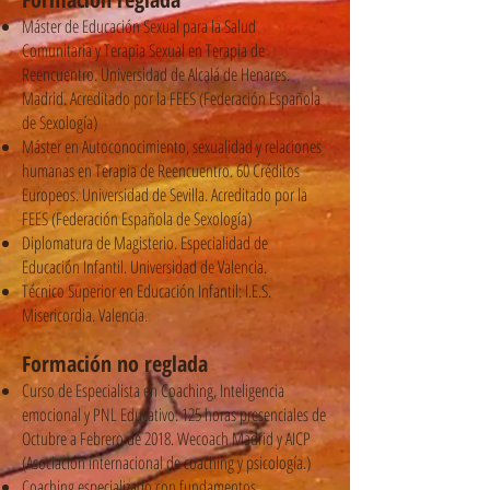
Máster de Educación Sexual para la Salud
Comunitaria y Terapia Sexual en Terapia de
Reencuentro. Universidad de Alcalá de Henares.
Madrid. Acreditado por la FEES (Federación Española
de Sexología)
Máster en Autoconocimiento, sexualidad y relaciones
humanas en Terapia de Reencuentro. 60 Créditos
Europeos. Universidad de Sevilla. Acreditado por la
FEES (Federación Española de Sexología)
Diplomatura de Magisterio. Especialidad de
Educación Infantil. Universidad de Valencia.
Técnico Superior en Educación Infantil: I.E.S.
Misericordia. Valencia.
Formación no reglada
Curso de Especialista en Coaching, Inteligencia
emocional y PNL Educativo. 125 horas presenciales de
Octubre a Febrero de 2018. Wecoach Madrid y AICP
(Asociación internacional de coaching y psicología.)
Coaching especializado con fundamentos